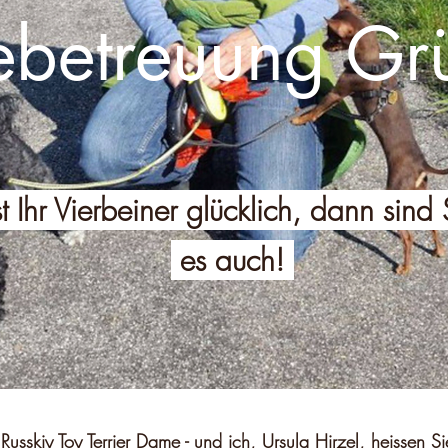
betreuung Gr
t Ihr Vierbeiner glücklich, dann sind
es auch!
 Russkiy Toy Terrier Dame - und ich, Ursula Hirzel, heissen S