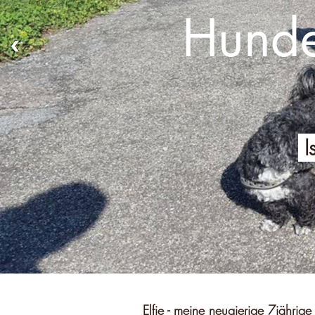
Hunde
Is
Elfie - meine neugierige 7jährige