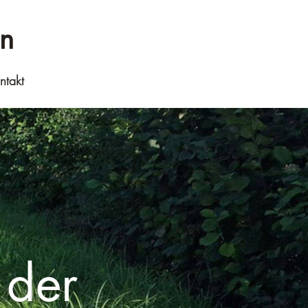
n
ntakt
 der