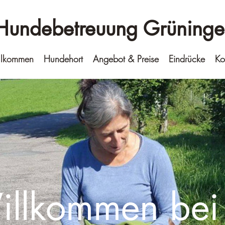
Hundebetreuung Grüninge
llkommen
Hundehort
Angebot & Preise
Eindrücke
Ko
llkommen bei