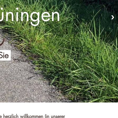
üningen
 Sie
ie herzlich willkommen (in unserer